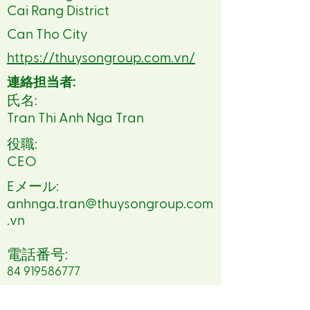
Cai Rang District
Can Tho City
https://thuysongroup.com.vn/
連絡担当者:
氏名:
Tran Thi Anh Nga Tran
役職:
CEO
Eメール:
anhnga.tran@thuysongroup.com
.vn
電話番号:
84 919586777