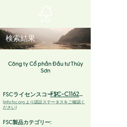
検索結果
Công ty Cổ phần Đầu tư Thúy
Sơn
FSC-C116256
FSCライセンスコード:
(
info.fsc.org より認証ステータスをご確認く
ださい
)
FSC製品カテゴリー: