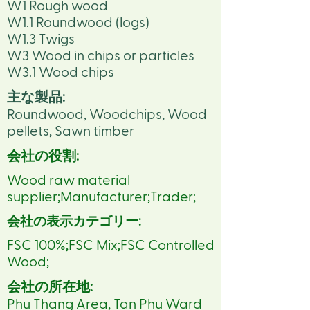
W1 Rough wood
W1.1 Roundwood (logs)
W1.3 Twigs
W3 Wood in chips or particles
W3.1 Wood chips
主な製品:
Roundwood, Woodchips, Wood
pellets, Sawn timber
会社の役割:
Wood raw material
supplier;Manufacturer;Trader;
会社の表示カテゴリー:
FSC 100%;FSC Mix;FSC Controlled
Wood;
会社の所在地:
Phu Thang Area, Tan Phu Ward