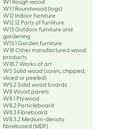
W1 Rough wood
W1.1 Roundwood (logs)
W12 Indoor furniture
W12.12 Parts of furniture
W13 Outdoor furniture and
gardening
W13.1 Garden furniture
W18 Other manufactured wood
products
W18.7 Works of art
W5 Solid wood (sawn, chipped,
sliced or peeled)
W5.2 Solid wood boards
W8 Wood panels
W8.1 Plywood
W8.2 Particleboard
W8.3 Fibreboard
W8.3.2 Medium-density
fibreboard (MDF)