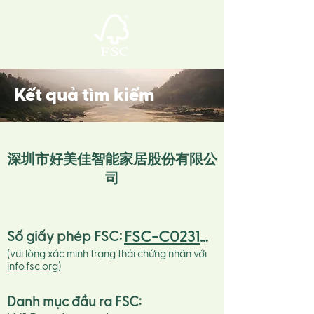
Kết quả tìm kiếm
深圳市好美佳智能家居股份有限公
司
FSC-C023134
Số giấy phép FSC:
(vui lòng xác minh trạng thái chứng nhận với
info.fsc.org
)
Danh mục đầu ra FSC
: