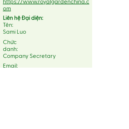
https://www.royalgardenchina.c
om
Liên hệ Đại diện:
Tên:
Sami Luo
Chức
danh:
Company Secretary
Email:
info@royalgardenchina.com
Điện thoại:
86 75527991631