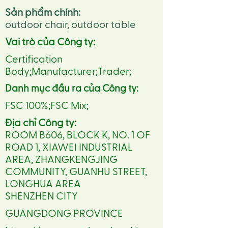
Sản phẩm chính:
outdoor chair, outdoor table
Vai trò của Công ty:
Certification
Body;Manufacturer;Trader;
Danh mục đầu ra của Công ty:
FSC 100%;FSC Mix;
Địa chỉ Công ty:
ROOM B606, BLOCK K, NO. 1 OF
ROAD 1, XIAWEI INDUSTRIAL
AREA, ZHANGKENGJING
COMMUNITY, GUANHU STREET,
LONGHUA AREA
SHENZHEN CITY
GUANGDONG PROVINCE