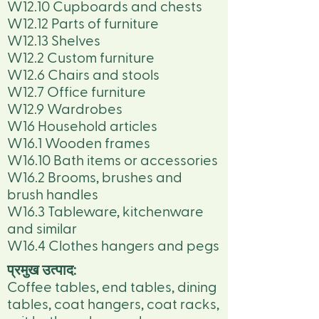
W12.10 Cupboards and chests
W12.12 Parts of furniture
W12.13 Shelves
W12.2 Custom furniture
W12.6 Chairs and stools
W12.7 Office furniture
W12.9 Wardrobes
W16 Household articles
W16.1 Wooden frames
W16.10 Bath items or accessories
W16.2 Brooms, brushes and
brush handles
W16.3 Tableware, kitchenware
and similar
W16.4 Clothes hangers and pegs
प्रमुख उत्पाद:
Coffee tables, end tables, dining
tables, coat hangers, coat racks,