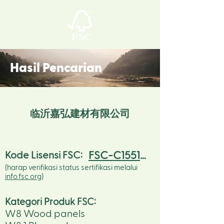
Hasil Pencarian
临沂嘉弘建材有限公司
FSC-C155105
Kode Lisensi FSC:
(harap verifikasi status sertifikasi melalui
info.fsc.org
)
Kategori Produk FSC
:
W8 Wood panels