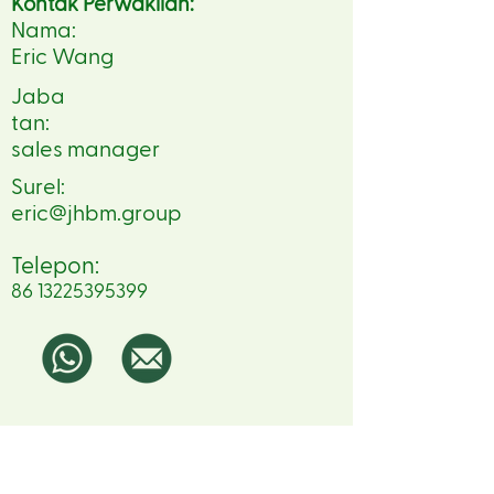
Kontak Perwakilan:
Nama:
Eric Wang
Jaba
tan:
sales manager
Surel:
eric@jhbm.group
Telepon:
86 13225395399