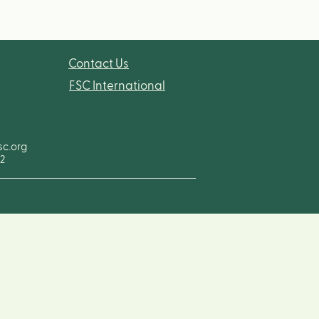
Contact Us
FSC International
sc.org
92
Glossary
Subscribe newsletter
Contact us
About FSC