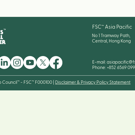
FSC™ Asia Pacific
No 1 Tramway Path,
Central, Hong Kong
E-mail:
asiapacific@f
Phone: +852 6569 09
p Council™ - FSC™ F000100 |
Disclaimer & Privacy Policy Statement
FSC™ Asia Pacific
No 1 Tramway Path,
Central, Hong Kong