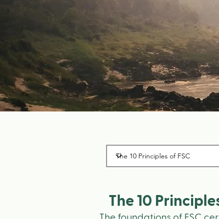
The 10 Principle
The foundations of FSC certi