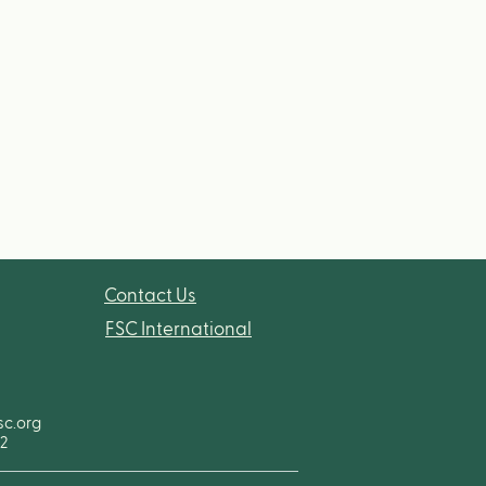
Contact Us
FSC International
sc.org
92