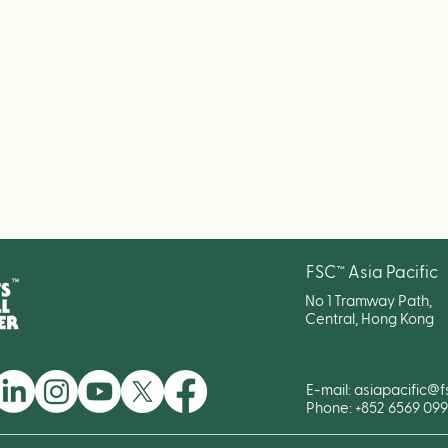
FSC™ Asia Pacific
No 1 Tramway Path,
Central, Hong Kong
E-mail:
asiapacific@f
Phone: +852 6569 09