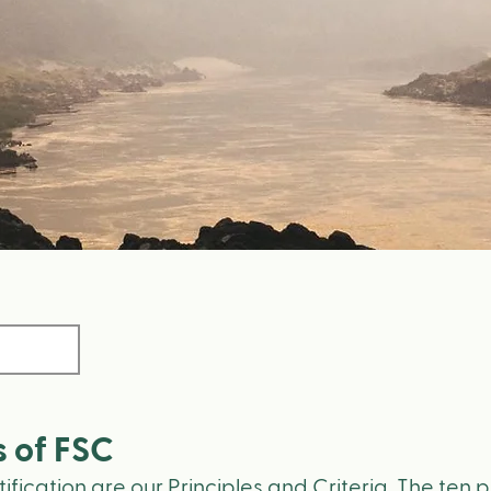
s of FSC
fication are our Principles and Criteria. The ten pri