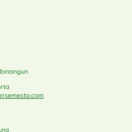
dibinangun
rta
bersemesta.com
guna