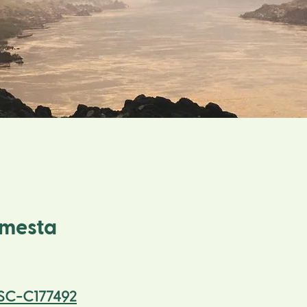
emesta
SC-C177492