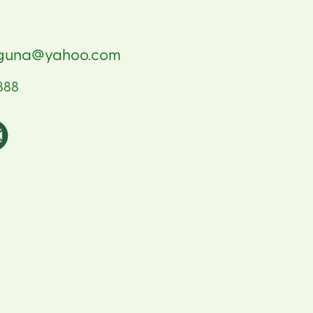
iguna@yahoo.com
888
FSC™ Asia Pacific
No 1 Tramway Path,
Central, Hong Kong
E-mail:
eudr.apac@fsc.org