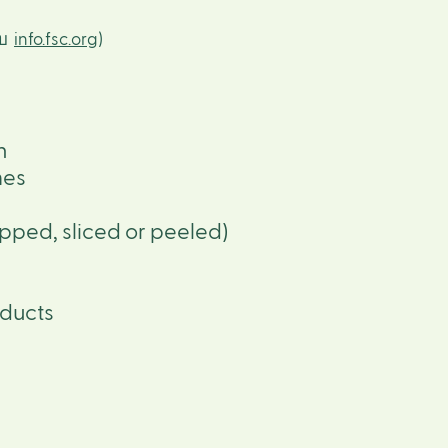
ับ
info.fsc.org
)
n
mes
pped, sliced or peeled)
ducts