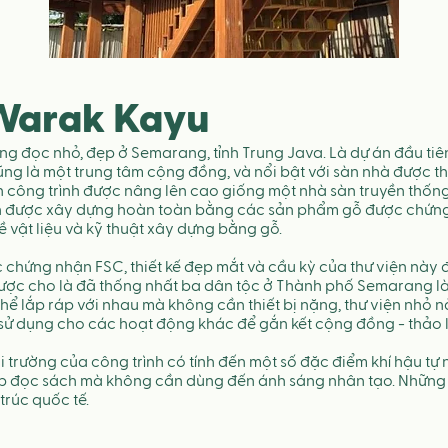
 Warak Kayu
g đọc nhỏ, đẹp ở Semarang, tỉnh Trung Java. Là dự án đầu ti
ũng là một trung tâm cộng đồng, và nổi bật với sàn nhà được thi
ân công trình được nâng lên cao giống một nhà sàn truyền thốn
h được xây dựng hoàn toàn bằng các sản phẩm gỗ được chứng n
vật liệu và kỹ thuật xây dựng bằng gỗ. 
chứng nhận FSC, thiết kế đẹp mắt và cầu kỳ của thư viện này 
ược cho là đã thống nhất ba dân tộc ở Thành phố Semarang là 
hể lắp ráp với nhau mà không cần thiết bị nặng, thư viện nhỏ 
 sử dụng cho các hoạt động khác để gắn kết cộng đồng - thảo l
ôi trường của công trình có tính đến một số đặc điểm khí hậu tự
p đọc sách mà không cần dùng đến ánh sáng nhân tạo. Những t
trúc quốc tế.