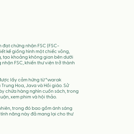
ên đạt chứng nhận FSC (FSC-
ết kế giống hình một chiếc võng, 
g, tạo khoảng không gian bên dưới 
hận FSC, khiến thư viện trở thành 
được lấy cảm hứng từ “warak 
Trung Hoa, Java và Hồi giáo. Sử 
này chứa hàng nghìn cuốn sách, trong 
uận, xem phim và hội thảo. 
 nhiên, trong đó bao gồm ánh sáng 
ính năng này đã mang lại cho thư 