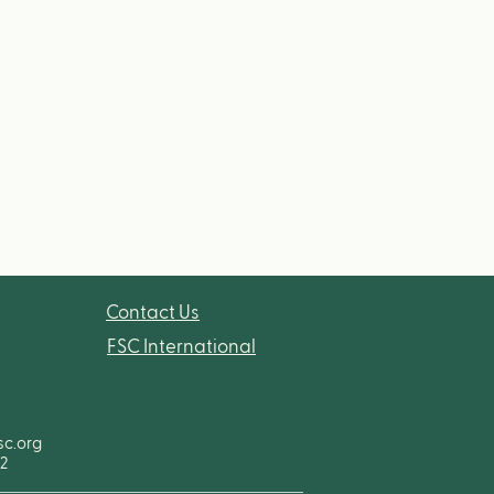
Contact Us
FSC International
sc.org
92