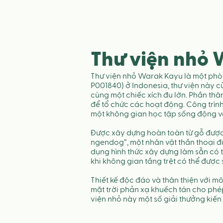
Thư viện nhỏ
Thư viện nhỏ Warak Kayu là một phòn
P001840) ở Indonesia, thư viện này c
cùng một chiếc xích đu lớn. Phần th
để tổ chức các hoạt động. Công trìn
một không gian học tập sống động về 
Được xây dựng hoàn toàn từ gỗ được 
ngendog”, một nhân vật thần thoại đ
dụng hình thức xây dựng làm sẵn có t
khi không gian tầng trệt có thể được
Thiết kế độc đáo và thân thiện với m
mặt trời phản xạ khuếch tán cho phé
viện nhỏ này một số giải thưởng kiến 