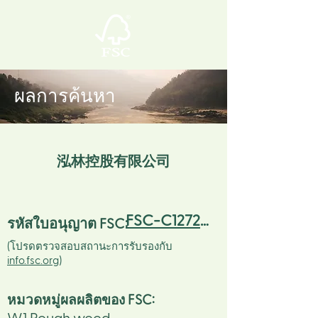
ผลการค้นหา
泓林控股有限公司
FSC-C127234
รหัสใบอนุญาต FSC:
(โปรดตรวจสอบสถานะการรับรองกับ
info.fsc.org
)
หมวดหมู่ผลผลิตของ FSC
: