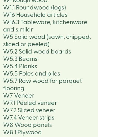
W1 Rough wood
W1.1 Roundwood (logs)
W16 Household articles
W16.3 Tableware, kitchenware
and similar
W5 Solid wood (sawn, chipped,
sliced or peeled)
W5.2 Solid wood boards
W5.3 Beams
W5.4 Planks
W5.5 Poles and piles
W5.7 Raw wood for parquet
flooring
W7 Veneer
W7.1 Peeled veneer
W7.2 Sliced veneer
W7.4 Veneer strips
W8 Wood panels
W8.1 Plywood