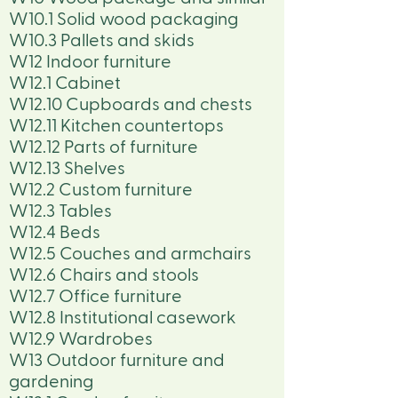
W10.1 Solid wood packaging
W10.3 Pallets and skids
W12 Indoor furniture
W12.1 Cabinet
W12.10 Cupboards and chests
W12.11 Kitchen countertops
W12.12 Parts of furniture
W12.13 Shelves
W12.2 Custom furniture
W12.3 Tables
W12.4 Beds
W12.5 Couches and armchairs
W12.6 Chairs and stools
W12.7 Office furniture
W12.8 Institutional casework
W12.9 Wardrobes
W13 Outdoor furniture and
gardening