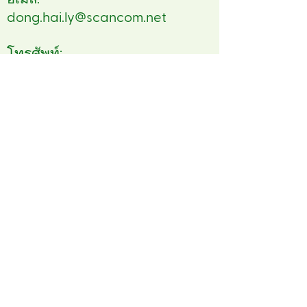
dong.hai.ly@scancom.net
โทรศัพท์:
84 2743791056
FSC™ Asia Pacific
No 1 Tramway Path,
Central, Hong Kong